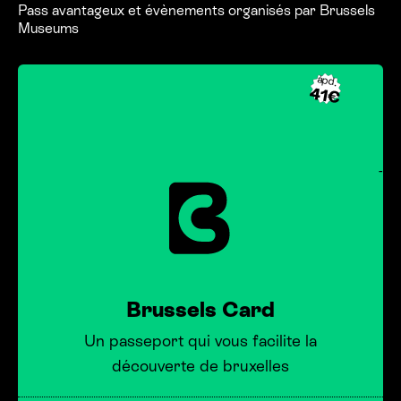
àpd.
41€
-
Brussels Card
Un passeport qui vous facilite la
découverte de bruxelles
Réserver
en ligne