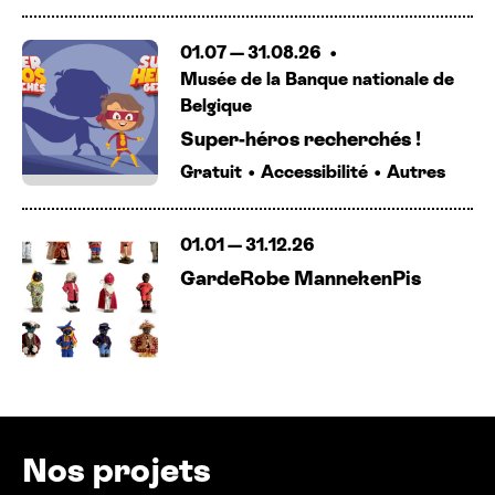
Belgique
Super-héros recherchés !
Gratuit
Accessibilité
Autres
01.01
—
31.12.26
GardeRobe MannekenPis
Nos projets
Pass avantageux et évènements organisés par Brussels
Museums