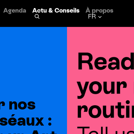
Agenda
Actu
&
Conseils
À propos
Français
FR
r nos
séaux :