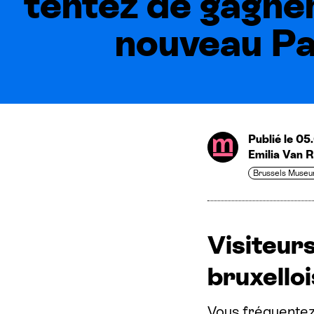
tentez de gagne
nouveau P
Publié le 0
Emilia Van 
Brussels Muse
Visiteur
bruxello
Vous fréquentez