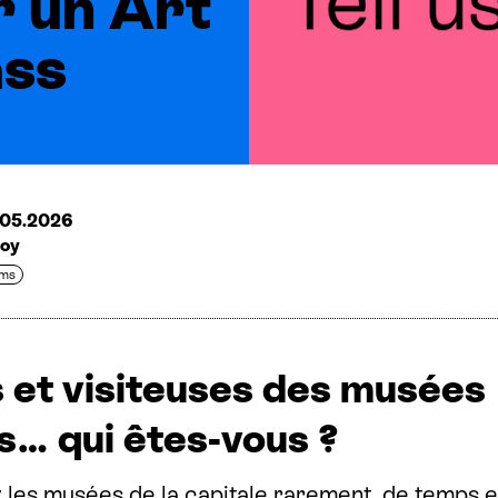
r un Art
ass
5.05.2026
Roy
ums
s et visiteuses des musées
is… qui êtes-vous ?
 les musées de la capitale rarement, de temps 