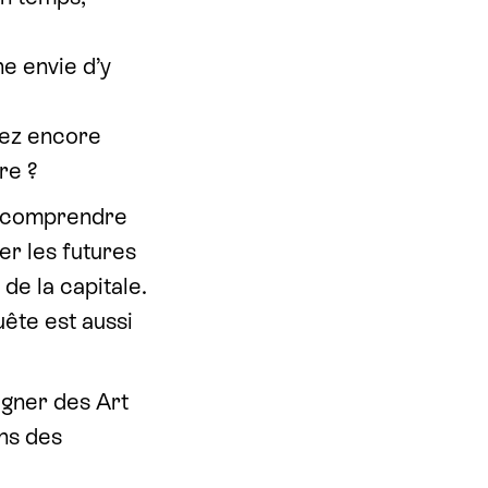
ne envie d’y
vez encore
re ?
x comprendre
ner les futures
e la capitale.
uête est aussi
agner des Art
ns des