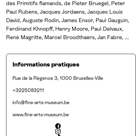
des Primitifs flamands, de Pieter Bruegel, Peter
Paul Rubens, Jacques Jordaens, Jacques Louis
David, Auguste Rodin, James Ensor, Paul Gauguin,
Ferdinand Khnopff, Henry Moore, Paul Delvaux,
René Magritte, Marcel Broodthaers, Jan Fabre, …
Informations pratiques
Adresse
Numéro de téléphone
Email
Site web
Réseaux sociaux
Rue de la Régence 3, 1000 Bruxelles-Ville
+3225083211
info@​fine-​arts-​museum.​be
www​.fine​-arts​-muse​um​.be
Facebook
Instagram