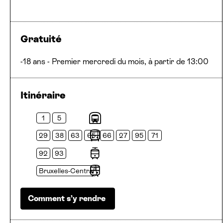
Gratuité
-18 ans - Premier mercredi du mois, à partir de 13:00
Itinéraire
1
5
Métros
29
38
63
65
66
27
95
71
Bus
92
93
Trams
Bruxelles-Central
Arrêt
Comment s’y rendre