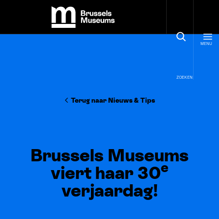
Cookies beheer paneel
Brussels Museums
MENU
ZOEKEN
Terug naar Nieuws
&
Tips
Brussels Museums
e
viert haar 30
verjaardag!