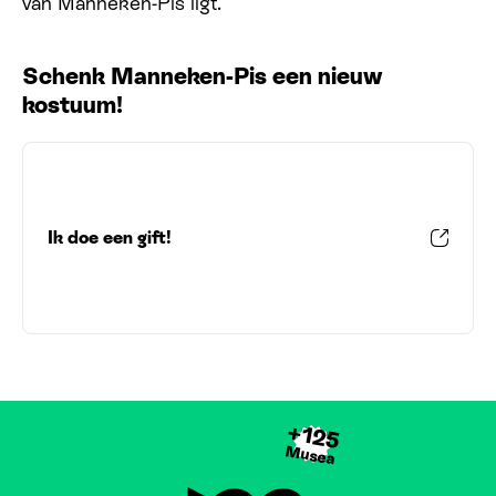
van Manneken-Pis ligt.
Schenk Manneken-Pis een nieuw
kostuum!
Ik doe een gift!
+125
Musea