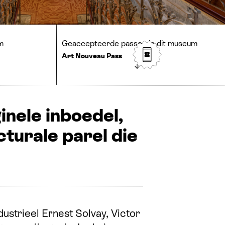
m
Geaccepteerde passen in dit museum
Art Nouveau Pass
nele inboedel,
cturale parel die
ustrieel Ernest Solvay, Victor