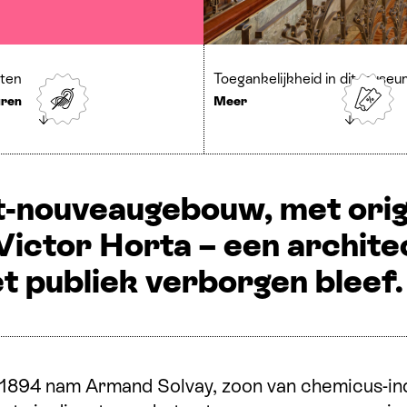
oten
Toegankelijkheid in dit museu
uren
Meer
-nouveaugebouw, met origi
Victor Horta – een archite
et publiek verborgen bleef.
 1894 nam Armand Solvay, zoon van chemicus-ind