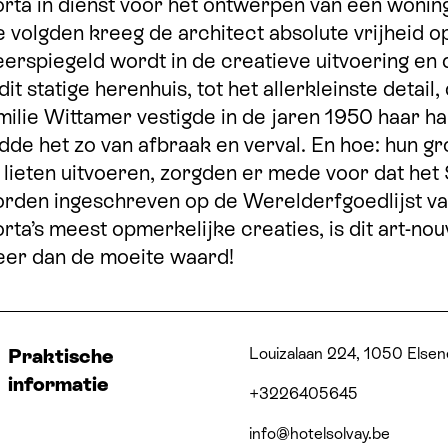
rta in dienst voor het ontwerpen van een woning 
e volgden kreeg de architect absolute vrijheid op
erspiegeld wordt in de creatieve uitvoering en 
 dit statige herenhuis, tot het allerkleinste detai
milie Wittamer vestigde in de jaren 1950 haar ha
dde het zo van afbraak en verval. En hoe: hun gr
 lieten uitvoeren, zorgden er mede voor dat het
rden ingeschreven op de Werelderfgoedlijst v
rta’s meest opmerkelijke creaties, is dit art-
er dan de moeite waard!
Adres
Telefoonnummer
E-mail
Website
Sociale media
Louizalaan 224, 1050 Else
Praktische
informatie
+3226405645
info@​hotelsolvay.​be