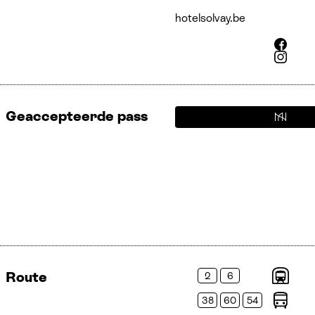
hotel​solvay​.be
Facebook
Instagram
Geaccepteerde pass
Route
2
6
Metro’s
38
60
54
Bussen