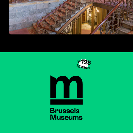
+125
Musea
Brussels Museums