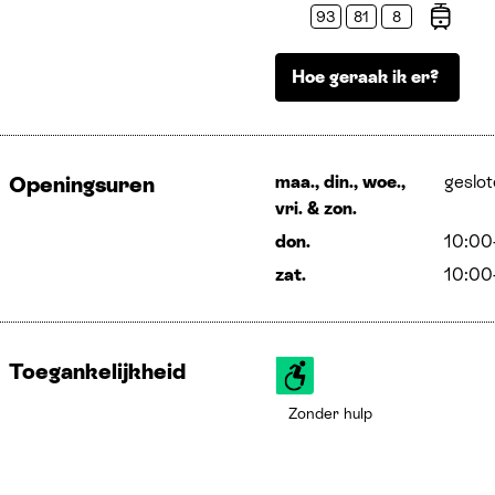
93
81
8
Trams
Hoe geraak ik er?
maa., din., woe.,
geslo
Openingsuren
vri.
&
zon.
don.
10:00
zat.
10:00
Toegankelijkheid
Zonder hulp