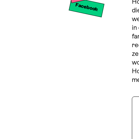
Ho
Facebook
di
Share on Facebook
we
in
fa
re
ze
wo
Ho
me