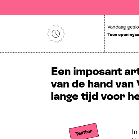
Vandaag gesl
Toon openings
Een imposant art
van de hand van 
lange tijd voor h
Share on Twitter
Share
Twitter
In