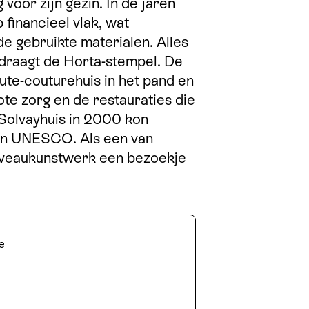
voor zijn gezin. In de jaren
 financieel vlak, wat
de gebruikte materialen. Alles
l, draagt de Horta-stempel. De
ute-couturehuis in het pand en
ote zorg en de restauraties die
 Solvayhuis in 2000 kon
an UNESCO. Als een van
nouveaukunstwerk een bezoekje
ne