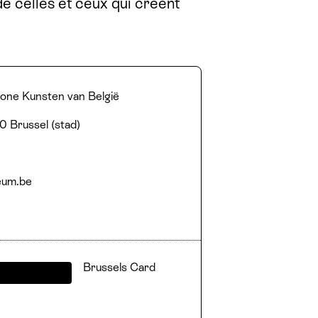
de celles et ceux qui créent
hone Kunsten van België
 Brussel (stad)
eum.​be
Brussels Card