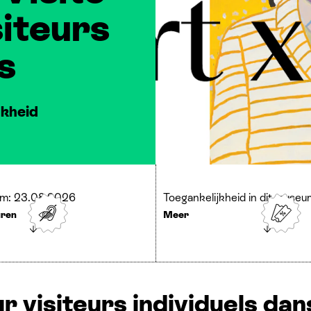
siteurs
s
jkheid
um: 23.08.2026
Toegankelijkheid in dit museu
uren
Meer
r visiteurs individuels dan