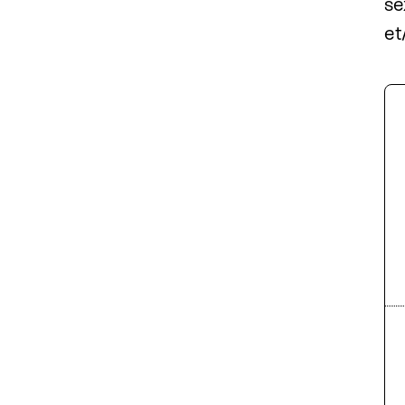
se
et