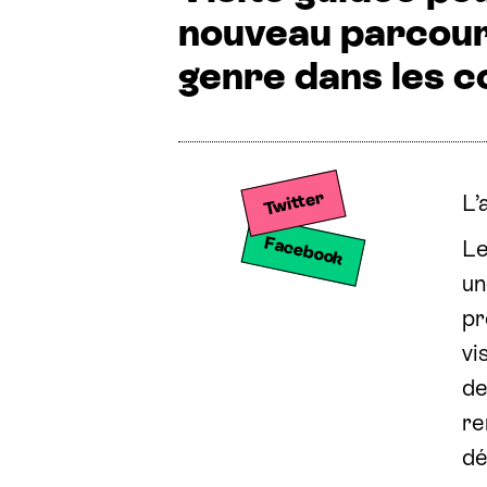
nouveau parcour
genre dans les 
Share on Twitter
Share
Twitter
L’
Facebook
Le
Share on Facebook
un
pr
vi
de
re
dé