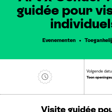
guidée pour vi
individuel
Evenementen
Toegankeli
Volgende dat
Toon openings
Visite guidée pou