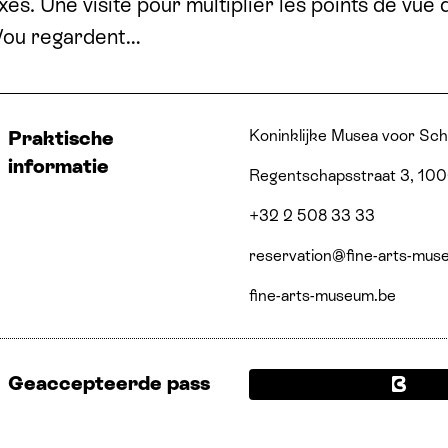
xes. Une visite pour multiplier les points de vue 
/​ou regardent…
Plaats
Adres
Telefoonnummer
E-mail
Website
Koninklijke Musea voor Sc
Praktische
informatie
Regentschapsstraat 3, 1000
+32 2 508 33 33
reservation@​fine-​arts-​mus
fine​-arts​-muse​um​.be
Geaccepteerde pass