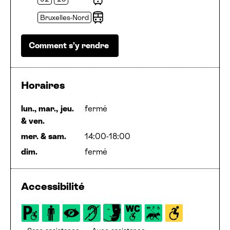
Trams
Bruxelles-Nord
Arrêt
Comment s’y rendre
Horaires
lun., mar., jeu.
fermé
&
ven.
mer.
&
sam.
14:00-18:00
dim.
fermé
Accessibilité