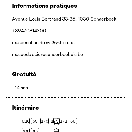
Informations pratiques
Adresse
Numéro de téléphone
Email
Site web
Avenue Louis Bertrand 33-35, 1030 Schaerbeek
+32470814300
museeschaerbiere@​yahoo.​be
museede​la​biereschaer​beekois​.be
Gratuité
- 14 ans
Itinéraire
620
59
270
271
272
56
Bus
92
25