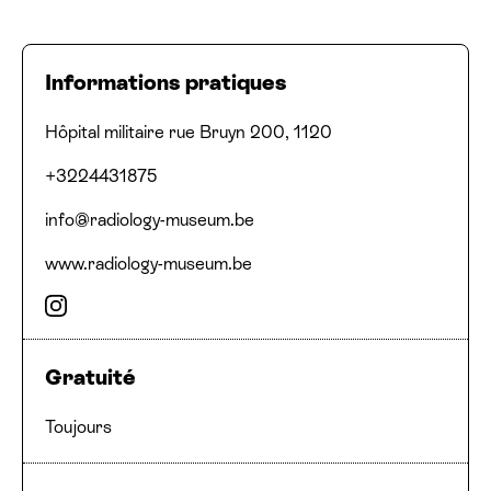
Informations pratiques
Adresse
Numéro de téléphone
Email
Site web
Réseaux sociaux
Hôpital militaire rue Bruyn 200, 1120
+3224431875
info@​radiology-​museum.​be
www​.radi​ol​o​gy​-muse​um​.be
Instagram
Gratuité
Toujours