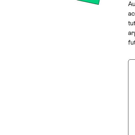
Partager sur Faceboo
Au
ac
tu
ar
fu