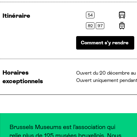
Itinéraire
54
Bus
82
97
Trams
Comment s’y rendre
Horaires
Ouvert du 20 décembre au 1
Ouvert uniquement pendant 
exceptionnels
Brussels Museums est l’association qui
relie plus de 125 musées bruxellois. Nous