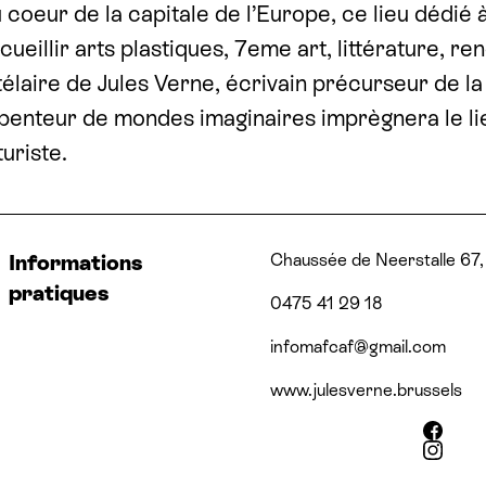
k
 coeur de la capitale de l’Europe, ce lieu dédié 
cueillir arts plastiques, 7eme art, littérature, re
télaire de Jules Verne, écrivain précurseur de la
penteur de mondes imaginaires imprègnera le lie
turiste.
Adresse
Numéro de téléphone
Email
Site web
Réseaux sociaux
Chaussée de Neerstalle 67
Informations
pratiques
0475 41 29 18
infomafcaf@​gmail.​com
www.julesverne.brussels
Facebook
Instagram