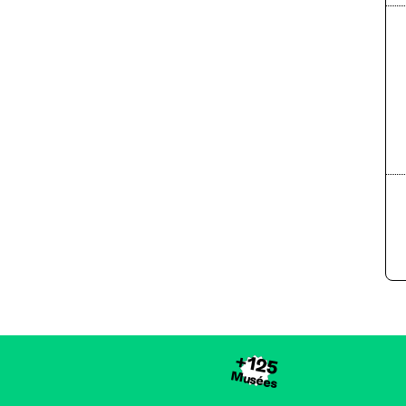
+125
Musées