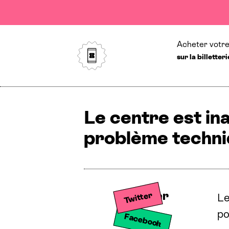
Acheter votre 
sur la billette
Le centre est ina
problème techni
Partager sur Twitter
Partager
Twitter
Le
po
Facebook