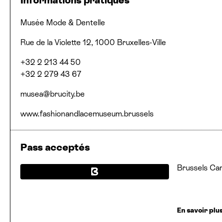
Lieu
Adresse
Numéros de téléphone
Email
Site web
Musée Mode
&
Dentelle
Rue de la Violette 12, 1000 Bruxelles-Ville
+32 2 213 44 50
+32 2 279 43 67
musea@​brucity.​be
www.fashionandlacemuseum.brussels
Pass acceptés
Brussels Ca
En savoir plu