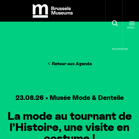
Panneau de gestion des cookies
Brussels Museums
MENU
RECHERCHE
Retour aux Agenda
23.08.26
Musée Mode
&
Dentelle
La mode au tournant de
l’Histoire, une visite en
costume !