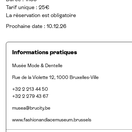
Tarif unique : 25€
La réservation est obligatoire
Prochaine date : 10.12.26
Informations pratiques
Lieu
Adresse
Numéros de téléphone
Email
Site web
Musée Mode
&
Dentelle
Rue de la Violette 12, 1000 Bruxelles-Ville
+32 2 213 44 50
+32 2 279 43 67
musea@​brucity.​be
www.fashionandlacemuseum.brussels