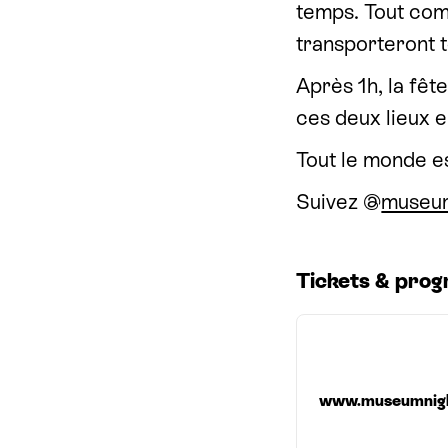
temps. Tout com
transporteront t
Après 1h, la fêt
ces deux lieux 
Tout le monde e
Suivez @
museum
Tickets
&
prog
www​.muse​um​nigh