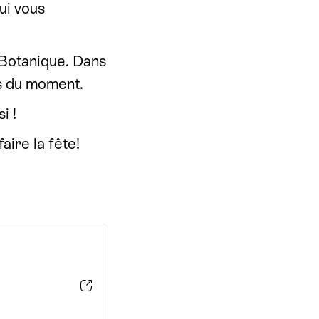
ui vous
 Botanique. Dans
s du moment.
i !
aire la fête!