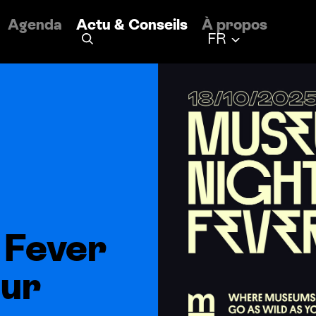
Agenda
Actu
&
Conseils
À propos
Français
FR
 Fever
our