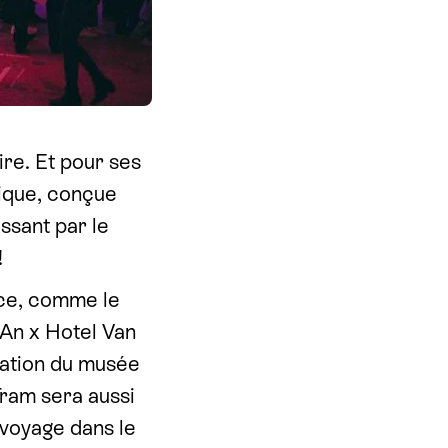
re. Et pour ses
nique, conçue
ssant par le
!
nce, comme le
·An x Hotel Van
pation du musée
Tram sera aussi
 voyage dans le