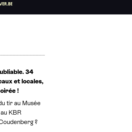
ubliable. 34
aux et locales,
oirée !
 du tir au Musée
r au KBR
 Coudenberg ?