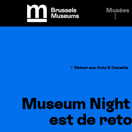
Panneau de gestion des cookies
Musées
Brussels Museums
Retour aux Actu
&
Conseils
Museum Night
est de ret