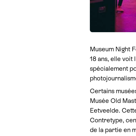
Museum Night Fe
18 ans, elle vo
spécialement pou
photojournalisme
Certains musées
Musée Old Maste
Eetveelde. Cett
Contretype, cen
de la partie en 