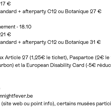
 17 €
standard + afterparty C12 ou Botanique 27 €
nement - 18.10
 21 €
standard + afterparty C12 ou Botanique 31 €
ux Article 27 (1,25€ le ticket), Paspartoe (2€ le
rbon) et la European Disability Card (-5€ réduc
e
​night​fever​.be
s (site web ou point info), certains musées partici