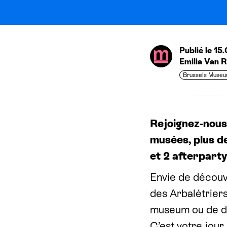
Publié le 15
Emilia Van 
Brussels Muse
Rejoignez-nous 
musées, plus de
et 2 afterparty
Envie de découvr
des Arbalétrier
museum ou de da
C’est votre jour