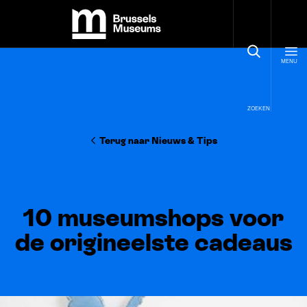
Cookies beheer paneel
Brussels Museums
MENU
ZOEKEN
Terug naar Nieuws
&
Tips
10 museumshops voor
de origineelste cadeaus