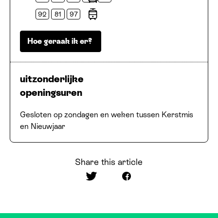
Bussen
92
81
97
Trams
Hoe geraak ik er?
uitzonderlijke
openingsuren
Gesloten op zondagen en weken tussen Kerstmis
en Nieuwjaar
Share this article
Share on Twitter
Share on Facebook