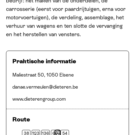
bedrijf: het maken van de onderdelen, de
carrosserie (eerst voor paardrijtuigen, erna voor
motorvoertuigen), de verdeling, assemblage, het
verhuur van wagens en ten slotte de vervanging
en het herstellen van vensters.
Praktische informatie
Adres
E-mail
Website
Maliestraat 50, 1050 Elsene
danae.​vermeulen@​dieteren.​be
www​.dieteren​group​.com
Route
38
123
136
60
54